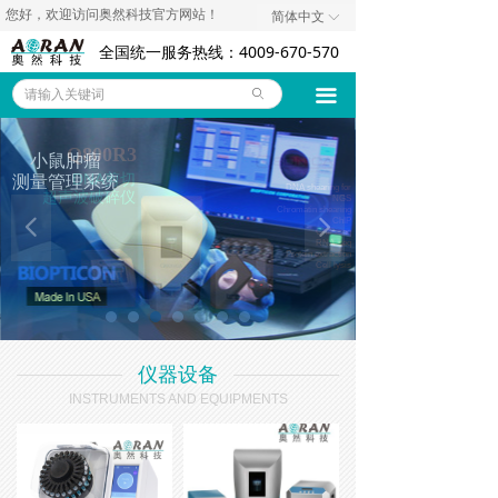
您好，欢迎访问奥然科技官方网站！
简体中文
ꀅ
奥然首页
全国统一服务热线：4009-670-570
仪器设备
끀
ꄙ
耗材试剂
Q800R3
小鼠肿瘤
技术资料
DNA剪切
测量管理系统
DNA shearing for
超声波破碎仪
NGS
Chromatin shearing
代理品牌
넳
넲
ChIP
ChIP-seq
RNA-seq
Protein extraction
Cell lysis
关于我们
联系我们
仪器设备
诚聘英才
INSTRUMENTS AND EQUIPMENTS
公司新闻