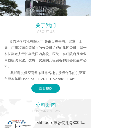
关于我们
ABOUT US
奥然科学技术有限公司 是由设在香港、北京、上
海、广州和南京等城市的分公司组成的集团公司，是一
家长期致力于长期为国内高校、医院、科研院所及企业
单位提供专业、优质、实用的实验设备和服务的品牌公
司。
奥然科技供应商遍布世界各地，授权合作的供应商
主要有美国Qsonica、OMNI、Cryosafe、Cole-
Parmer、IBI、Torrey Pines、Biospec、Heathrow、
查看更多
PRO、Plas-Labs、Harvard、KDS、Biopticon，德国
peQlab、Schuett、Funke Gerber、西班牙Selecta等
公司新闻
世界知名公司。他们拥有一流的生产基地和专业的研发
队伍，优秀的产品质量和技术，这也必将带给我们的用
COMPANY NEWS
户更全面、更超值的使用回报。
Millipore推荐使用Q800R3设备剪切染色质
奥然科技坚持“诚信 负责 永续 共赢”的核心价值观，通