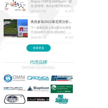
Magna ChIRP是由Millipore（默
过持续创新、卓越运作和精细管理，为科研、生产用户
克-密理博）推出的用于研究和lnc
提供高品质的设备、技术与服务的同时，不断追求公司
RNA（长链非编码RNA）相互作
2019-07-30
661
넶
和客户的共同发展，最终实现自己壮大和行业科技进步
用的染色质DNA序列及蛋白的商
的双赢目标！
品化试剂盒。这个试剂盒采用了
奥然参加2022慕尼黑分析生化展圆满收官
独特的方法，可以发现染色质关
下一届慕尼黑上海分析生化展将
联RNA（如lncRNA）与基因组DN
于2024年11月18-20日举行，并
A序列的结合位点，也可用于lncR
将回归上海新国际博览中心，奥
2023-07-18
302
NA调节复合体的蛋白质组分进行
넶
然科学技术有限公司期待与您的
蛋白组学分析。
再次相逢！
查看更多
Magna ChIRP推荐使用Q800R3
设备剪切染色质来剪切染色质。
代理品牌
DISTRIBUTED BRANDS