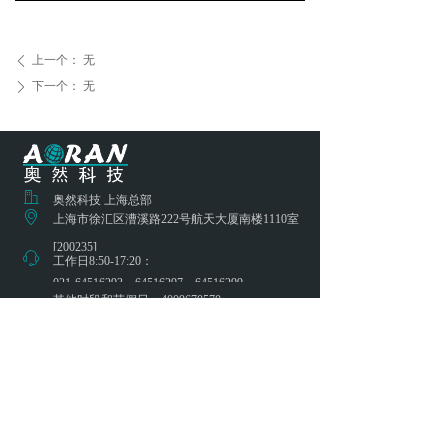
上一个：
无
ꄴ
下一个：
无
ꄲ
ꀶ
奥然科技 上海总部
ꀷ
上海市徐汇区漕溪路222号航天大厦南楼1110室
[200235]
ꁱ
工作日8:50-17:20：
021-64516293，64516297，64516299
其他时段和节假日：4009670570
ꂘ
service@aoran.cn