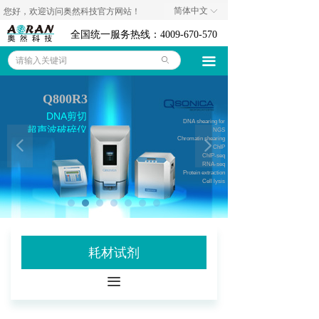
简体中文
您好，欢迎访问奥然科技官方网站！
ꀅ
奥然首页
全国统一服务热线：4009-670-570
仪器设备
끀
ꄙ
耗材试剂
Q800R3
技术资料
DNA剪切
DNA shearing for
超声波破碎仪
NGS
Chromatin shearing
넳
넲
代理品牌
ChIP
ChIP-seq
RNA-seq
Protein extraction
关于我们
Cell lysis
联系我们
诚聘英才
耗材试剂
公司新闻
끀