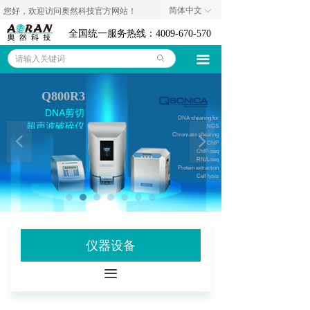
简体中文
您好，欢迎访问奥然科技官方网站！
ꀅ
奥然首页
全国统一服务热线：4009-670-570
仪器设备
끀
ꄙ
耗材试剂
Q800R3
技术资料
DNA剪切
DNA shearing for
超声波破碎仪
NGS
Chromatin shearing
넳
넲
代理品牌
ChIP
ChIP-seq
RNA-seq
Protein extraction
关于我们
Cell lysis
联系我们
诚聘英才
仪器设备
公司新闻
끀