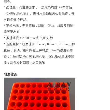
孢等。
*
处理量：高通量操作，一次最高均质192个样品
（2×96孔深孔板）。也可用高强度离心管操作，每
次最多48个样品。
*
不起泡沫，无需酒精，对酶、蛋白、核酸及细胞
器等更友好
*
振荡速度：2500 rpm 或36摆次/秒
*
选配耗材：
研磨珠
有
0.1mm，0.5mm，1.0mm三种
直径
，玻璃、钢和陶瓷
三种材质
；2ml高强度
研磨
管；
1.1ml或2.0ml 96孔深孔板；深孔板研磨珠添加
器；深孔板封口膜；封口滚轴
研磨管架