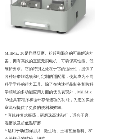
Mill
M
ix 30是样品
研磨、粉碎
和混合的可靠解决方
案，拥有高效的直流无刷电机，可确保高性能
、
低
维护要求。它的
特别
之处在于它的适应性，提供了
各种
研磨罐
选项和可定制的适配器，使其成为不同
科学学科的
得力
工具。除了在快速样品制备和跨科
学领域的多功能应用方面的
优良
表现外，Mill
M
ix
30还具有程序和循环存储选项的
功能
，为您的实验
室流程提供了更多的便利和效率。
* 直线往复式振荡，研磨珠高速敲打，适合干磨、
湿磨以及超低温研磨
* 适用于动植物组织、微生物、土壤甚至塑料、矿
石等样品的破碎、均质