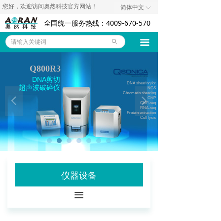
您好，欢迎访问奥然科技官方网站！
简体中文
ꀅ
奥然首页
全国统一服务热线：4009-670-570
仪器设备
끀
ꄙ
耗材试剂
Q800R3
技术资料
DNA剪切
DNA shearing for
超声波破碎仪
NGS
Chromatin shearing
代理品牌
넳
넲
ChIP
ChIP-seq
RNA-seq
Protein extraction
Cell lysis
关于我们
联系我们
诚聘英才
仪器设备
公司新闻
끀