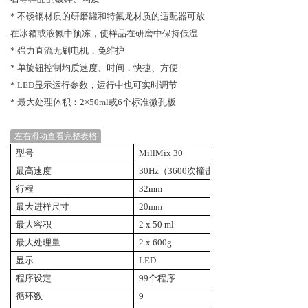
* 不锈钢材质的研磨罐和特氟龙材质的适配器可放
在冰箱或液氮中预冻，使样品在研磨中保持低温
* 强力直流无刷电机，免维护
* 单旋钮控制均质速度、时间，快捷、方便
* LED显示运行参数，运行中也可实时调节
* 最大处理体积：2×50ml或6个标准微孔板
左右滑动查看完整表格
型号
MillMix 30
最高速度
30Hz（3600次撞击/min）
行程
32mm
最大
进样尺寸
20mm
最大容积
2
x 50 ml
最大处理量
2 x 600g
显示
LED
程序设定
99
个程序
循环数
9