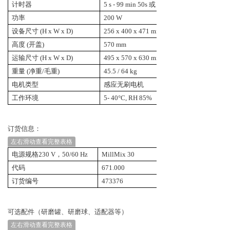
计时器
5
s - 99 min 50s 或 连续运行，步进
功率
20
0 W
设备尺寸 (H x W x D)
2
56
x
4
0
0 x
4
71
mm
高度 (开盖)
570
mm
运输尺寸 (H x W x D)
495
x
57
0 x
63
0 mm
重量 (净重/毛重)
45.5
/
64
kg
电机类型
感应无刷电机
工作环境
5
-
40
°C, RH
8
5%
订货信息：
左右滑动查看完整表格
电源规格
230 V
，
50/60 Hz
MillMix 30
代码
671.000
订货编号
473376
可选配
件（研磨罐、研磨球、适配器等）
左右滑动查看完整表格