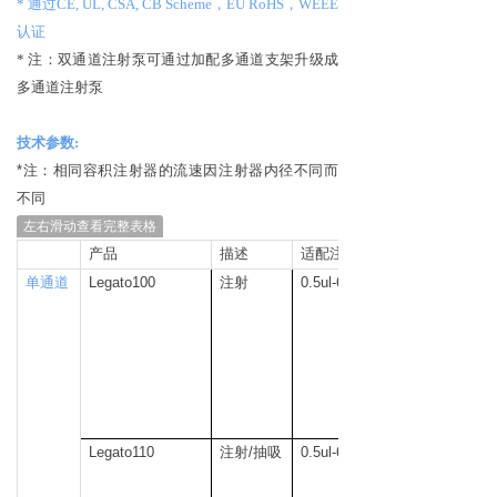
* 通过CE, UL, CSA, CB Scheme，EU RoHS
，W
EEE
认证
* 注：双通道注射泵可通过加配多通道支架升级成
多通道注射泵
技术参数
:
*
注：相同容积注射器的流速因注射器内径不同而
不同
左右滑动查看完整表格
产品
描述
适配注射器
单通道
Legato100
注射
0.5ul-60ml
Legato110
注射/抽吸
0.5ul-60ml