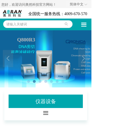
简体中文
您好，欢迎访问奥然科技官方网站！
ꀅ
奥然首页
全国统一服务热线：4009-670-570
仪器设备
끀
ꄙ
耗材试剂
Q800R3
技术资料
DNA剪切
DNA shearing for
超声波破碎仪
NGS
Chromatin shearing
넳
넲
代理品牌
ChIP
ChIP-seq
RNA-seq
Protein extraction
关于我们
Cell lysis
联系我们
诚聘英才
仪器设备
公司新闻
끀