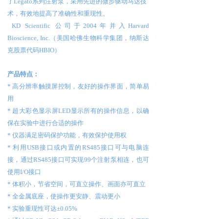
了
L
egato系列注射泵，采用先进的微步驱动马达技
术，有效地提高了准确性和重现性。
KD Scientific 公司于2004年并入Harvard
Bioscience, Inc.（美国哈佛生物科学集团，纳斯达
克股票代码HBIO）
产品
特点：
*
高分辨率触摸屏控制，友好的操作界面，简单易
用
* 超大彩色显示屏LED显示所有的操作信息，以确
保在实验中进行合适的操作
* 仪器满足密码保护功能，有效保护使用权
* 利用USB接口或内置的RS485接口可与电脑连
接，通过RS485接口可实现99个注射泵相连，也可
使用I/O接口
* 体积小，节省空间，可直立操作、画面亦可直立
* 全金属底座，使操作更安静、震动更小
* 实验重现性可达
±
0.05%