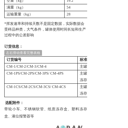
空重（kg）
16.2
34.2
满重（kg）
54
74.7
运输重量（kg）
28
62
*挥发速率和持续天数不是固定数据，实际数据会
受样品种类，大气条件，罐体使用时间长短和生产
过程中的公差影响
订货信息：
左右滑动查看完整表格
订货编号
标准配置
CM-1/CM-2/CM-3/CM-4
主罐、冻存架、带轮底座、
CM-1PS/CM-2PS/CM-3PS/ CM-4PS
主罐、冻存架、带轮底座、
冻存盒、低温手套
CM-1CS/CM-2CS/CM-3CS/ CM-4CS
主罐、冻存架、带轮底座、
冻存盒、低温手套
选配附件：
带轮小车、不锈钢软管、纸质冻存盒、塑料冻存
盒、液位报警器等