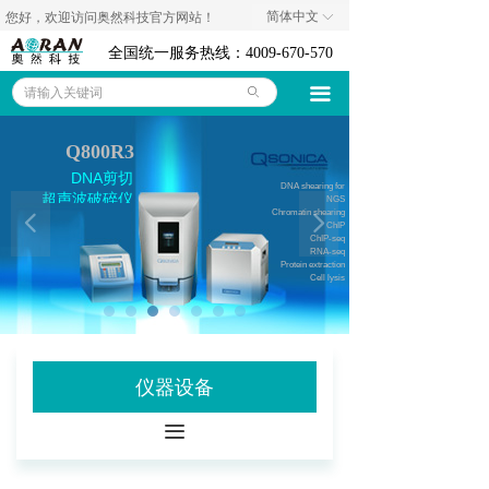
简体中文
您好，欢迎访问奥然科技官方网站！
ꀅ
奥然首页
全国统一服务热线：4009-670-570
仪器设备
끀
ꄙ
耗材试剂
Q800R3
小鼠肿瘤
技术资料
测量管理系统
DNA剪切
DNA shearing for
超声波破碎仪
NGS
Chromatin shearing
넳
넲
代理品牌
ChIP
ChIP-seq
RNA-seq
Protein extraction
关于我们
Cell lysis
Made In USA
联系我们
诚聘英才
仪器设备
公司新闻
끀