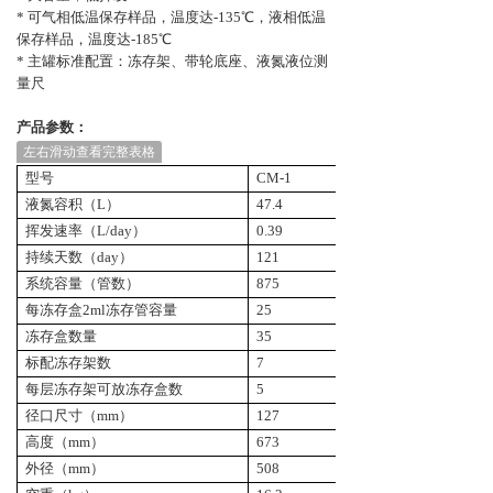
*
可气相低温保存样品，温度达-135℃，液相低温
保存样品，温度达-185℃
*
主罐标准
配置：冻存架、带轮底座、液氮
液位测
量尺
产品参数：
左右滑动查看完整表格
型号
CM-1
CM-2
液氮容积（L）
47.4
61
挥发速率（L/day）
0.39
0.85
持续天数（day）
121
71
系统容量（管数）
875
2500
每冻存盒
2ml冻存管容量
25
100
冻
存盒数量
35
25
标配冻
存架数
7
5
每层
冻存架可放
冻
存盒数
5
5
径口尺寸（mm）
127
216
高度（mm）
673
680
外径（mm）
508
559