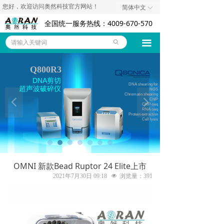
您好，欢迎访问奥然科技官方网站！
简体中文
ꀅ
奥然首页
全国统一服务热线：4009-670-570
仪器设备
끀
ꄙ
耗材试剂
Q800R3
技术资料
DNA剪切
DNA shearing for
超声波破碎仪
NGS
Chromatin shearing
代理品牌
넳
넲
ChIP
ChIP-seq
RNA-seq
Protein extraction
Cell lysis
关于我们
联系我们
OMNI 新款Bead Ruptor 24 Elite上市
诚聘英才
2021年7月30日
09:18
넶
浏览量：
391
公司新闻