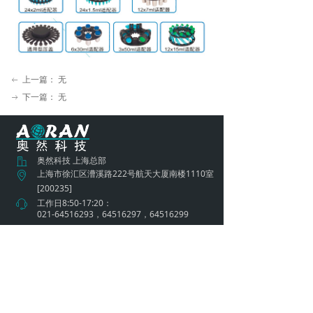
上一篇：
无
ꂃ
下一篇：
无
ꁹ
奥然科技 上海总部
ꀶ
上海市徐汇区漕溪路222号航天大厦南楼1110室
ꀷ
[200235]
工作日8:50-17:20：
ꁱ
021-64516293，64516297，64516299
其他时段和节假日：4009670570
service@aoran.cn
ꂘ